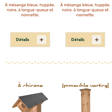
À mésange bleue, huppée,
À mésange bleue, huppée,
noire, à longue-queue et
noire, à longue-queue et
nonnette.
nonnette.
Détails
Détails
Le nichoir «
Le nichoir «
maisonnette »
losange » est
est un nichoir
un nichoir
multi-
multi-
spécifique
spécifique
À chicane
Immeuble vertical
parfait pour
parfait pour
débuter. Il
débuter. Il
accueille un
accueille un
grand nombre
grand nombre