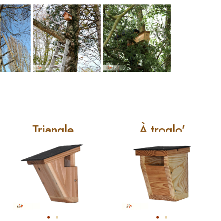
Triangle
À troglo'