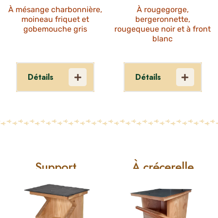
À mésange charbonnière,
À rougegorge,
moineau friquet et
bergeronnette,
gobemouche gris
rougequeue noir et à front
blanc
Détails
Détails
Le nichoir «
Le nichoir
boite aux
"semi-ouvert"
lettres » est
est un nichoir
un nichoir
multi-
multi-
spécifique qui
Support
À crécerelle
spécifique qui
permet à tout
accueille
à chacun
plusieurs
d'accueillir un
espèces
nichoir grâce