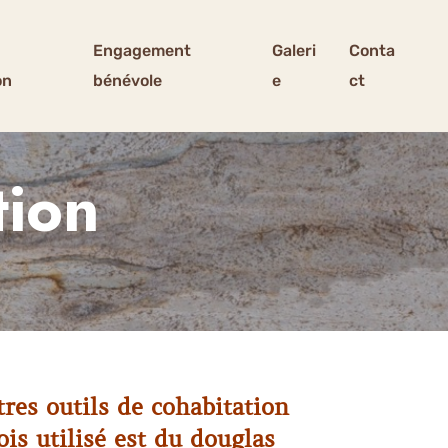
Engagement
Galeri
Conta
on
bénévole
e
ct
tion
res outils de cohabitation
is utilisé est du douglas