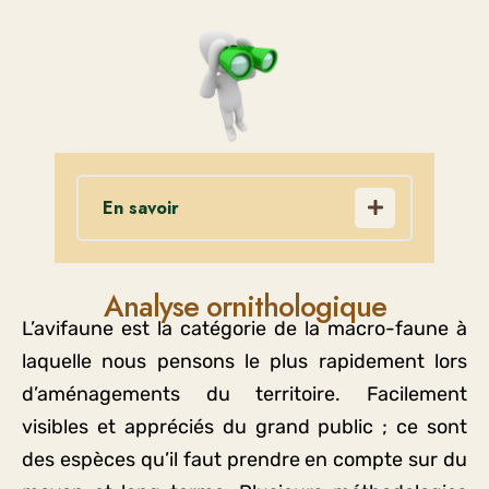
En savoir
Les ornithologues ayant toujours
leurs méthodes préférées,
Analyse ornithologique
Biodiversit’up ajoute dès que
L’avifaune est la catégorie de la macro-faune à
possible un inventaire nocturne
laquelle nous pensons le plus rapidement lors
afin de compléter les analyses
d’aménagements du territoire. Facilement
diurnes ainsi qu’une prise en
visibles et appréciés du grand public ; ce sont
compte des indices de présence
des espèces qu’il faut prendre en compte sur du
présents sur le terrain