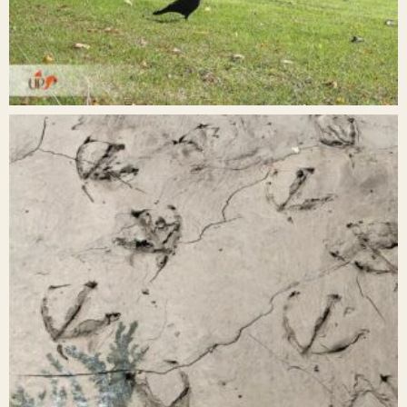
cibles). Entre le dérangement
occasionné auprès des individus
présents et le stress engendré
par la potentielle venue d’un
concurrent sur un territoire déjà
annexé ; le risque pour l’avifaune
présent est trop élevé par rapport
aux besoins de l’inventaire.