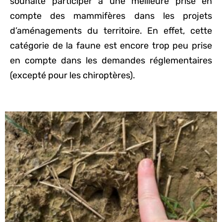
souhaite participer à une meilleure prise en
rongeurs) ou les macro-
compte des mammifères dans les projets
mammifères (régulation des
d’aménagements du territoire. En effet, cette
sangliers, réduction des collisions
catégorie de la faune est encore trop peu prise
routières…). De nombreux
en compte dans les demandes réglementaires
mammifères étant
(excepté pour les chiroptères).
essentiellement nocturnes mais
étant des espèces
particulièrement timides ; il est
complexe d’effectuer un
inventaire simplement à vue.
L’ouïe peut – quant à elle – être
utilisée en période de
reproduction en fonction des
espèces-cibles (le brâme pour le
cerf élaphe, l’aboiement pour le